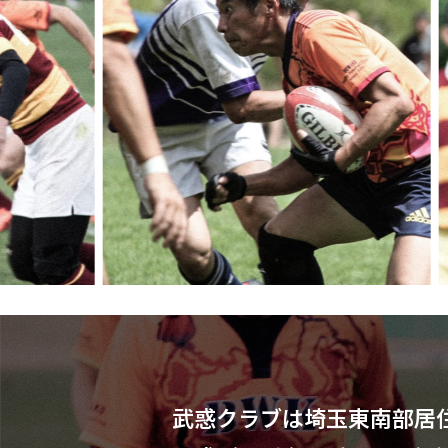
武惑クラブは
埼玉東南部居