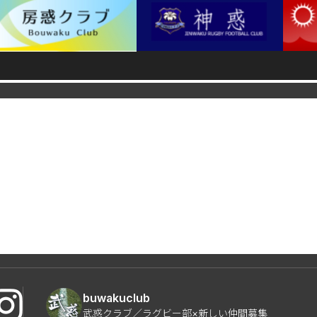
buwakuclub
武惑クラブ／ラグビー部×新しい仲間募集