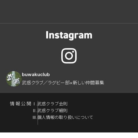
buwakuclub
武惑クラブ／ラグビー部×新しい仲間募集
情報公開
Ⅰ.武惑クラブ会則
Ⅱ.武惑クラブ細則
Ⅲ.個人情報の取り扱いについて