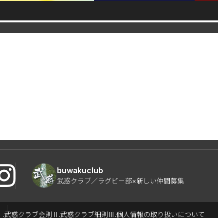
buwakuclub
武惑クラブ／ラグビー部×新しい仲間募集
Ⅰ.武惑クラブ会則
Ⅱ.武惑クラブ細則
Ⅲ.個人情報の取り扱いについて