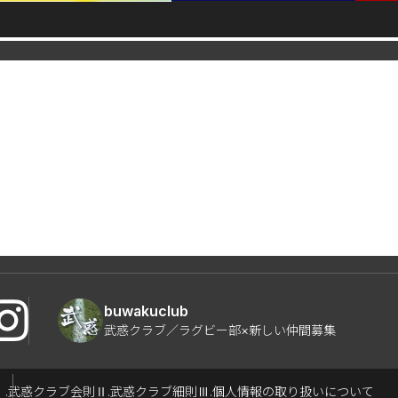
buwakuclub
武惑クラブ／ラグビー部×新しい仲間募集
Ⅰ.武惑クラブ会則
Ⅱ.武惑クラブ細則
Ⅲ.個人情報の取り扱いについて