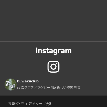
buwakuclub
武惑クラブ／ラグビー部×新しい仲間募集
情報公開
Ⅰ.武惑クラブ会則